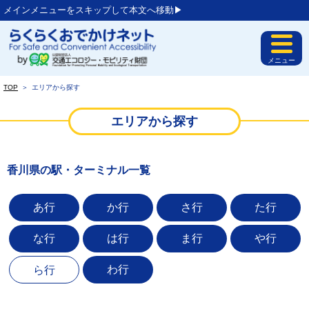
メインメニューをスキップして本文へ移動▶︎
メニュー
TOP
＞
エリアから探す
エリアから探す
香川県の駅・ターミナル一覧
あ行
か行
さ行
た行
な行
は行
ま行
や行
わ行
ら行