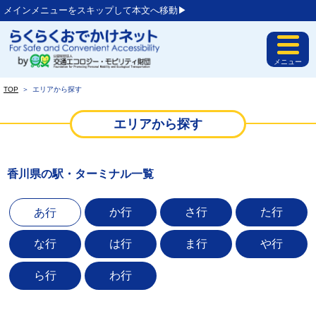
メインメニューをスキップして本文へ移動▶︎
メニュー
TOP
＞
エリアから探す
エリアから探す
香川県の駅・ターミナル一覧
か行
さ行
た行
あ行
な行
は行
ま行
や行
ら行
わ行