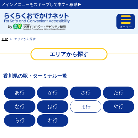
メインメニューをスキップして本文へ移動▶︎
メニュー
TOP
＞
エリアから探す
エリアから探す
香川県の駅・ターミナル一覧
あ行
か行
さ行
た行
な行
は行
や行
ま行
ら行
わ行