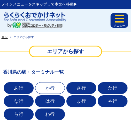
メインメニューをスキップして本文へ移動▶︎
メニュー
TOP
＞
エリアから探す
エリアから探す
香川県の駅・ターミナル一覧
あ行
さ行
た行
か行
な行
は行
ま行
や行
ら行
わ行