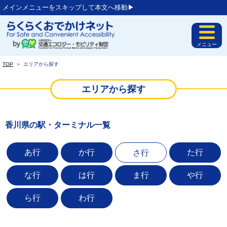
メインメニューをスキップして本文へ移動▶︎
メニュー
TOP
＞
エリアから探す
エリアから探す
香川県の駅・ターミナル一覧
あ行
か行
た行
さ行
な行
は行
ま行
や行
ら行
わ行