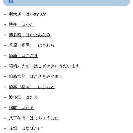
は
羽犬塚 はいぬづか
博多 はかた
博多南 はかたみなみ
萩原（福岡） はぎわら
箱崎 はこざき
箱崎九大前 はこざききゅうだいまえ
箱崎宮前 はこざきみやまえ
橋本（福岡） はしもと
波多江 はたえ
端間 はたま
八丁牟田 はっちょうむた
花畑 はなばたけ