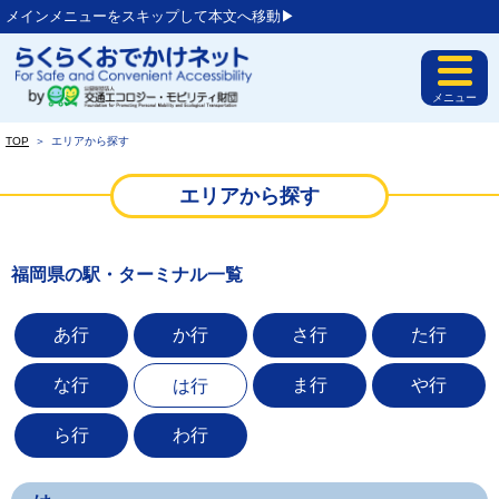
メインメニューをスキップして本文へ移動▶︎
メニュー
TOP
＞
エリアから探す
エリアから探す
福岡県の駅・ターミナル一覧
あ行
か行
さ行
た行
な行
ま行
や行
は行
ら行
わ行