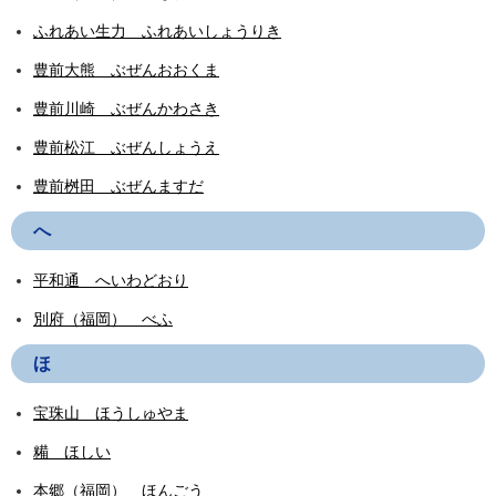
ふれあい生力 ふれあいしょうりき
豊前大熊 ぶぜんおおくま
豊前川崎 ぶぜんかわさき
豊前松江 ぶぜんしょうえ
豊前桝田 ぶぜんますだ
へ
平和通 へいわどおり
別府（福岡） べふ
ほ
宝珠山 ほうしゅやま
糒 ほしい
本郷（福岡） ほんごう