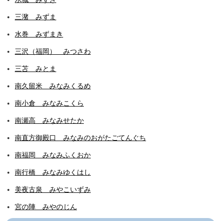
三潴 みずま
水巻 みずまき
三沢（福岡） みつさわ
三苫 みとま
南久留米 みなみくるめ
南小倉 みなみこくら
南瀬高 みなみせたか
南直方御殿口 みなみのおがたごてんぐち
南福岡 みなみふくおか
南行橋 みなみゆくはし
美夜古泉 みやこいずみ
宮の陣 みやのじん