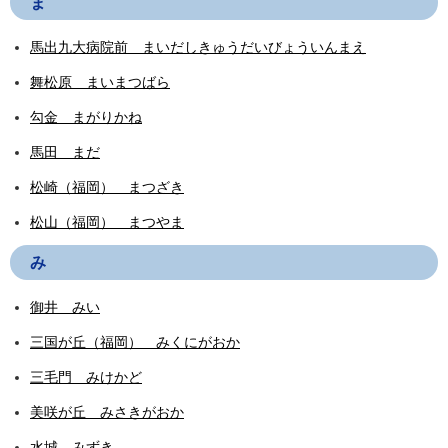
ま
馬出九大病院前 まいだしきゅうだいびょういんまえ
舞松原 まいまつばら
勾金 まがりかね
馬田 まだ
松崎（福岡） まつざき
松山（福岡） まつやま
み
御井 みい
三国が丘（福岡） みくにがおか
三毛門 みけかど
美咲が丘 みさきがおか
水城 みずき