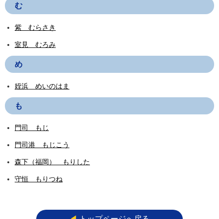
む
紫 むらさき
室見 むろみ
め
姪浜 めいのはま
も
門司 もじ
門司港 もじこう
森下（福岡） もりした
守恒 もりつね
◀︎
トップページへ戻る