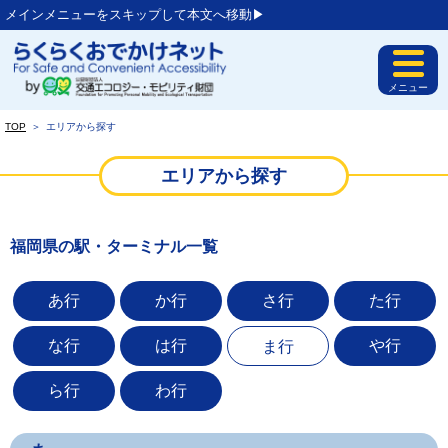
メインメニューをスキップして本文へ移動▶︎
メニュー
TOP
＞
エリアから探す
エリアから探す
福岡県の駅・ターミナル一覧
あ行
か行
さ行
た行
な行
は行
や行
ま行
ら行
わ行