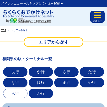
メインメニューをスキップして本文へ移動▶︎
メニュー
TOP
＞
エリアから探す
エリアから探す
福岡県の駅・ターミナル一覧
あ行
か行
さ行
た行
な行
は行
ま行
や行
わ行
ら行