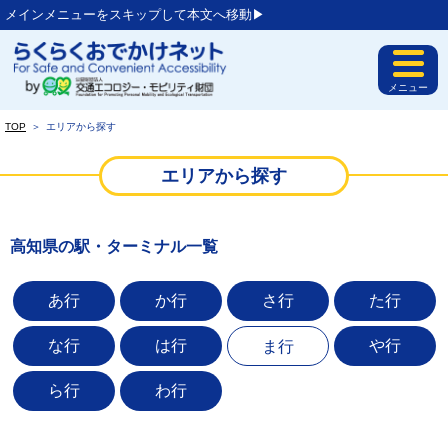
メインメニューをスキップして本文へ移動▶︎
メニュー
TOP
＞
エリアから探す
エリアから探す
高知県の駅・ターミナル一覧
あ行
か行
さ行
た行
な行
は行
や行
ま行
ら行
わ行