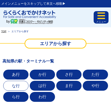
メインメニューをスキップして本文へ移動▶︎
メニュー
TOP
＞
エリアから探す
エリアから探す
高知県の駅・ターミナル一覧
あ行
か行
さ行
た行
は行
ま行
や行
な行
ら行
わ行