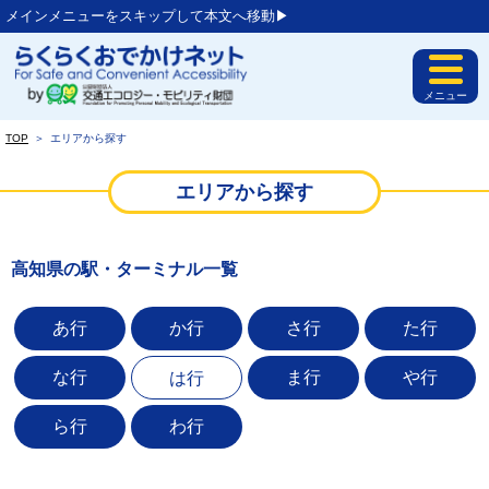
メインメニューをスキップして本文へ移動▶︎
メニュー
TOP
＞
エリアから探す
エリアから探す
高知県の駅・ターミナル一覧
あ行
か行
さ行
た行
な行
ま行
や行
は行
ら行
わ行