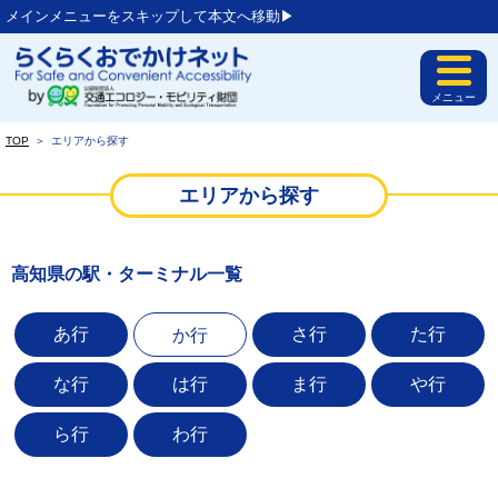
メインメニューをスキップして本文へ移動▶︎
メニュー
TOP
＞
エリアから探す
エリアから探す
高知県の駅・ターミナル一覧
あ行
さ行
た行
か行
な行
は行
ま行
や行
ら行
わ行