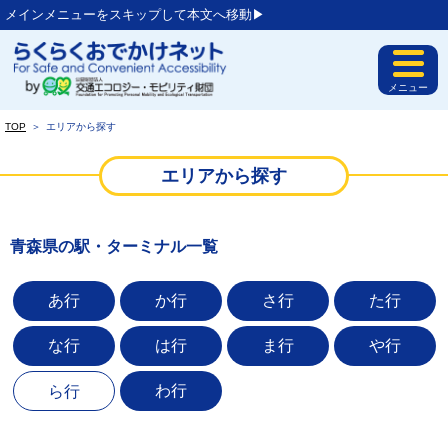
メインメニューをスキップして本文へ移動▶︎
メニュー
TOP
＞
エリアから探す
エリアから探す
青森県の駅・ターミナル一覧
あ行
か行
さ行
た行
な行
は行
ま行
や行
わ行
ら行