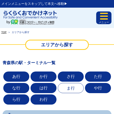
メインメニューをスキップして本文へ移動▶︎
メニュー
TOP
＞
エリアから探す
エリアから探す
青森県の駅・ターミナル一覧
あ行
か行
さ行
た行
な行
は行
や行
ま行
ら行
わ行