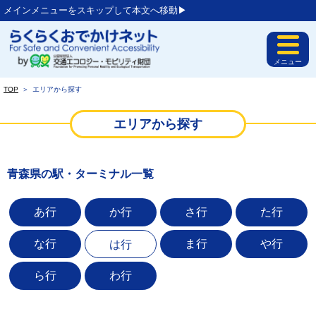
メインメニューをスキップして本文へ移動▶︎
メニュー
TOP
＞
エリアから探す
エリアから探す
青森県の駅・ターミナル一覧
あ行
か行
さ行
た行
な行
ま行
や行
は行
ら行
わ行