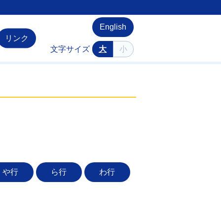
English
リンク
文字サイズ
大
小
や行
ら行
わ行