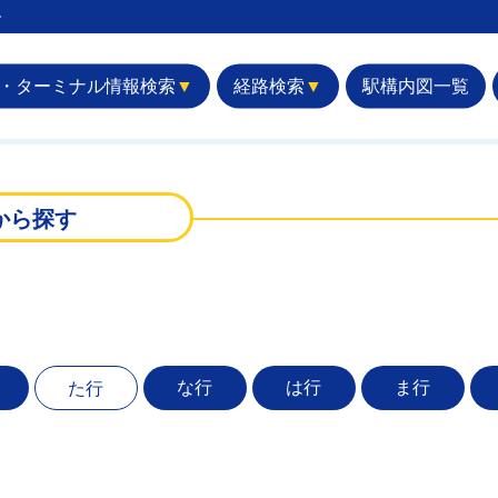
︎
・ターミナル情報検索
▼
経路検索
▼
駅構内図一覧
から探す
な行
は行
ま行
た行