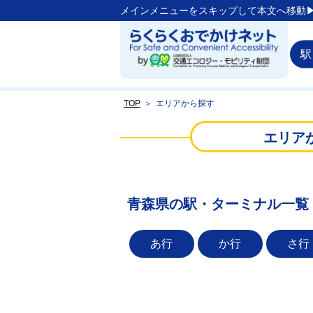
メインメニューをスキップして本文へ移動▶
駅
TOP
＞
エリアから探す
エリア
青森県の駅・ターミナル一覧
あ行
か行
さ行