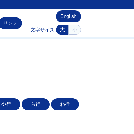
English
リンク
文字サイズ
大
小
や行
ら行
わ行