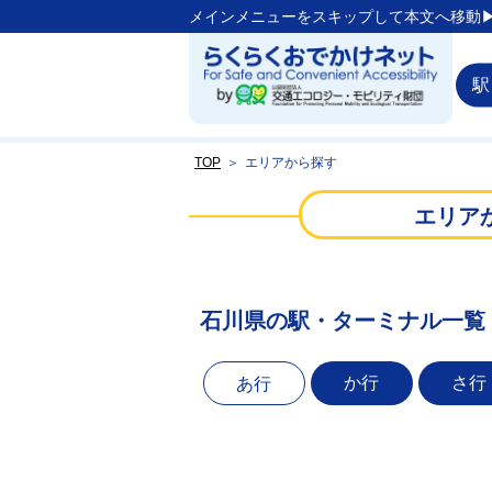
メインメニューをスキップして本文へ移動▶
駅
TOP
＞
エリアから探す
エリア
石川県の駅・ターミナル一覧
か行
さ行
あ行