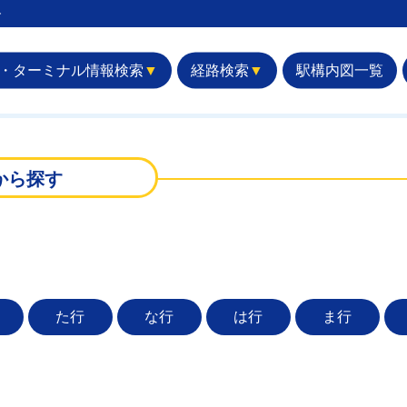
︎
・ターミナル情報検索
▼
経路検索
▼
駅構内図一覧
から探す
た行
な行
は行
ま行