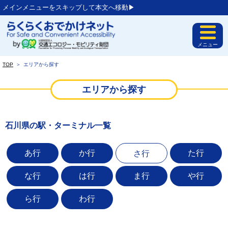
メインメニューをスキップして本文へ移動▶︎
メニュー
TOP
＞
エリアから探す
エリアから探す
石川県の駅・ターミナル一覧
あ行
か行
た行
さ行
な行
は行
ま行
や行
ら行
わ行