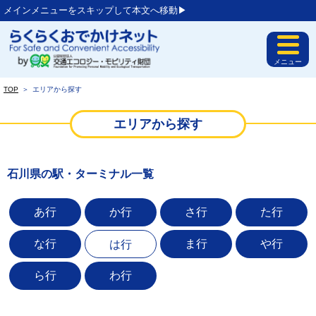
メインメニューをスキップして本文へ移動▶︎
メニュー
TOP
＞
エリアから探す
エリアから探す
石川県の駅・ターミナル一覧
あ行
か行
さ行
た行
な行
ま行
や行
は行
ら行
わ行