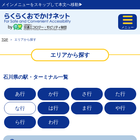
メインメニューをスキップして本文へ移動▶︎
メニュー
TOP
＞
エリアから探す
エリアから探す
石川県の駅・ターミナル一覧
あ行
か行
さ行
た行
は行
ま行
や行
な行
ら行
わ行