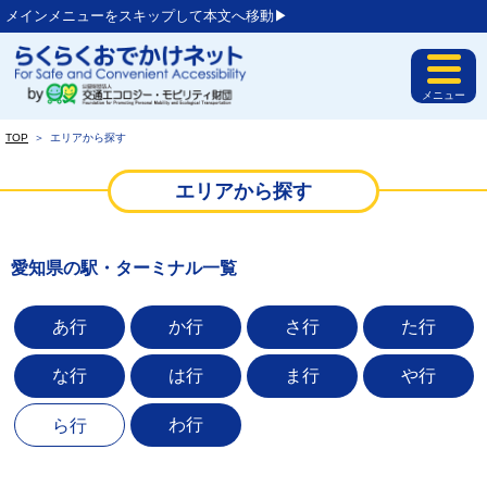
メインメニューをスキップして本文へ移動▶︎
メニュー
TOP
＞
エリアから探す
エリアから探す
愛知県の駅・ターミナル一覧
あ行
か行
さ行
た行
な行
は行
ま行
や行
わ行
ら行