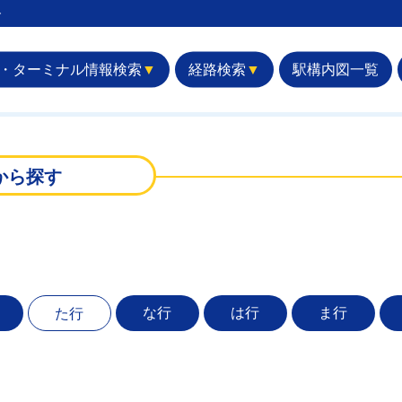
︎
・ターミナル情報検索
▼
経路検索
▼
駅構内図一覧
から探す
な行
は行
ま行
た行