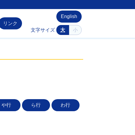
English
リンク
文字サイズ
大
小
や行
ら行
わ行