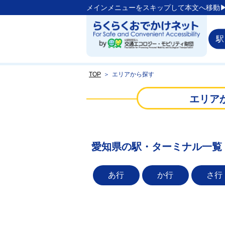
メインメニューをスキップして本文へ移動▶
駅
TOP
＞
エリアから探す
エリア
愛知県の駅・ターミナル一覧
あ行
か行
さ行