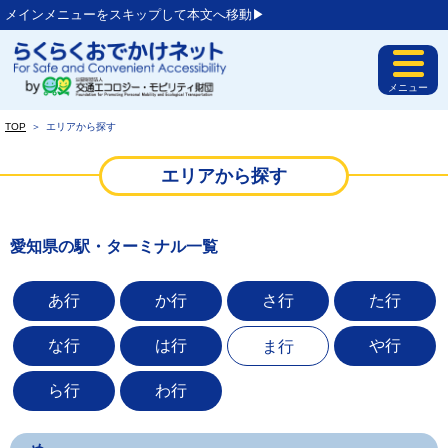
メインメニューをスキップして本文へ移動▶︎
メニュー
TOP
＞
エリアから探す
エリアから探す
愛知県の駅・ターミナル一覧
あ行
か行
さ行
た行
な行
は行
や行
ま行
ら行
わ行