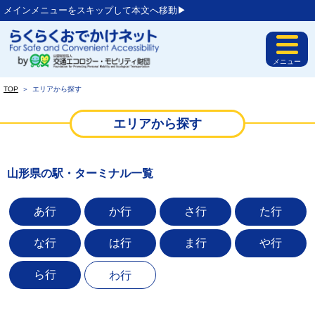
メインメニューをスキップして本文へ移動▶︎
メニュー
TOP
＞
エリアから探す
エリアから探す
山形県の駅・ターミナル一覧
あ行
か行
さ行
た行
な行
は行
ま行
や行
ら行
わ行