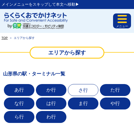
メインメニューをスキップして本文へ移動▶︎
メニュー
TOP
＞
エリアから探す
エリアから探す
山形県の駅・ターミナル一覧
あ行
か行
た行
さ行
な行
は行
ま行
や行
ら行
わ行