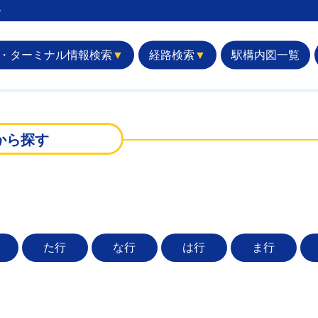
︎
・ターミナル情報検索
▼
経路検索
▼
駅構内図一覧
から探す
た行
な行
は行
ま行