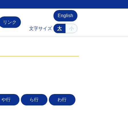
English
リンク
文字サイズ
大
小
や行
ら行
わ行