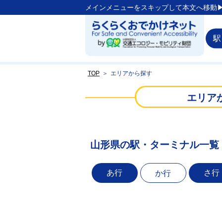
メインメニューをスキップして本文へ移動▶
駅
TOP
＞
エリアから探す
エリア
山形県の駅・ターミナル一覧
あ行
さ行
か行