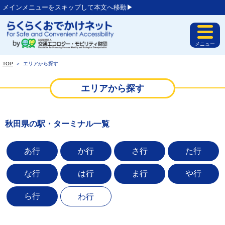
メインメニューをスキップして本文へ移動▶︎
メニュー
TOP
＞
エリアから探す
エリアから探す
秋田県の駅・ターミナル一覧
あ行
か行
さ行
た行
な行
は行
ま行
や行
ら行
わ行