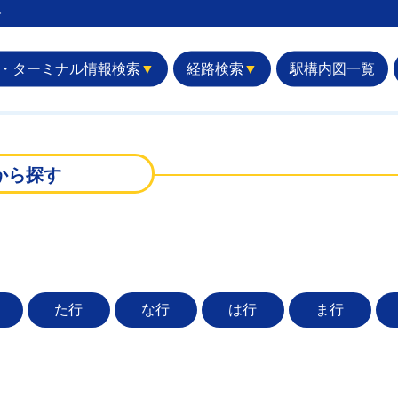
︎
・ターミナル情報検索
▼
経路検索
▼
駅構内図一覧
から探す
た行
な行
は行
ま行