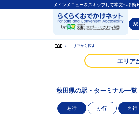
メインメニューをスキップして本文へ移動▶
駅
TOP
＞
エリアから探す
エリア
秋田県の駅・ターミナル一覧
あ行
さ行
か行