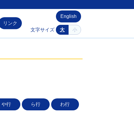
English
リンク
文字サイズ
大
小
や行
ら行
わ行