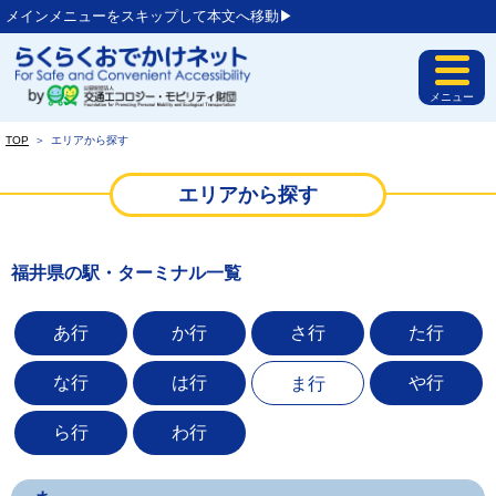
メインメニューをスキップして本文へ移動▶︎
メニュー
TOP
＞
エリアから探す
エリアから探す
福井県の駅・ターミナル一覧
あ行
か行
さ行
た行
な行
は行
や行
ま行
ら行
わ行