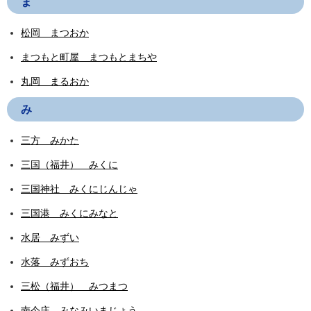
ま
松岡 まつおか
まつもと町屋 まつもとまちや
丸岡 まるおか
み
三方 みかた
三国（福井） みくに
三国神社 みくにじんじゃ
三国港 みくにみなと
水居 みずい
水落 みずおち
三松（福井） みつまつ
南今庄 みなみいまじょう