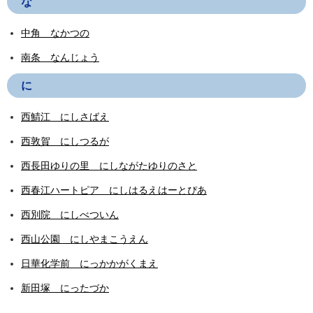
な
中角 なかつの
南条 なんじょう
に
西鯖江 にしさばえ
西敦賀 にしつるが
西長田ゆりの里 にしながたゆりのさと
西春江ハートピア にしはるえはーとぴあ
西別院 にしべついん
西山公園 にしやまこうえん
日華化学前 にっかかがくまえ
新田塚 にったづか