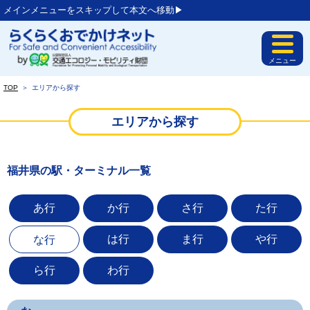
メインメニューをスキップして本文へ移動▶︎
メニュー
TOP
＞
エリアから探す
エリアから探す
福井県の駅・ターミナル一覧
あ行
か行
さ行
た行
は行
ま行
や行
な行
ら行
わ行