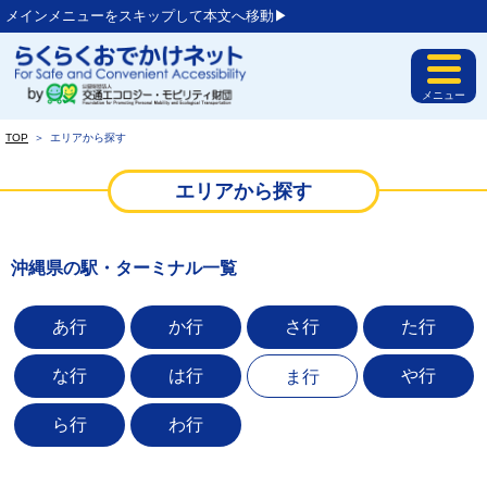
メインメニューをスキップして本文へ移動▶︎
メニュー
TOP
＞
エリアから探す
エリアから探す
沖縄県の駅・ターミナル一覧
あ行
か行
さ行
た行
な行
は行
や行
ま行
ら行
わ行