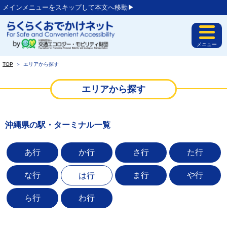
メインメニューをスキップして本文へ移動▶︎
メニュー
TOP
＞
エリアから探す
エリアから探す
沖縄県の駅・ターミナル一覧
あ行
か行
さ行
た行
な行
ま行
や行
は行
ら行
わ行