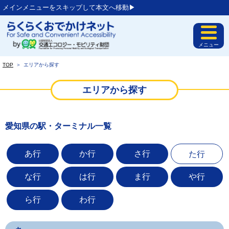
メインメニューをスキップして本文へ移動▶︎
メニュー
TOP
＞
エリアから探す
エリアから探す
愛知県の駅・ターミナル一覧
あ行
か行
さ行
た行
な行
は行
ま行
や行
ら行
わ行