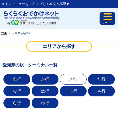
メインメニューをスキップして本文へ移動▶︎
メニュー
TOP
＞
エリアから探す
エリアから探す
愛知県の駅・ターミナル一覧
あ行
か行
た行
さ行
な行
は行
ま行
や行
ら行
わ行