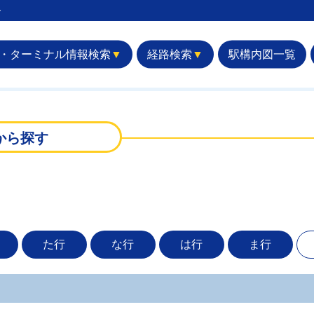
︎
・ターミナル情報検索
▼
経路検索
▼
駅構内図一覧
から探す
た行
な行
は行
ま行