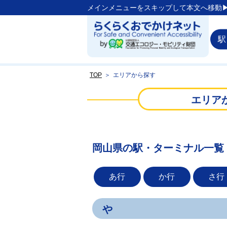
メインメニューをスキップして本文へ移動▶
駅
TOP
＞
エリアから探す
エリア
岡山県の駅・ターミナル一覧
あ行
か行
さ行
や