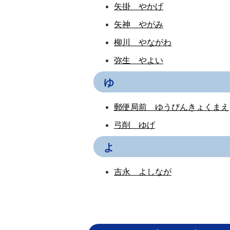
矢掛 やかげ
矢神 やがみ
柳川 やながわ
弥生 やよい
ゆ
郵便局前 ゆうびんきょくまえ
弓削 ゆげ
よ
吉永 よしなが