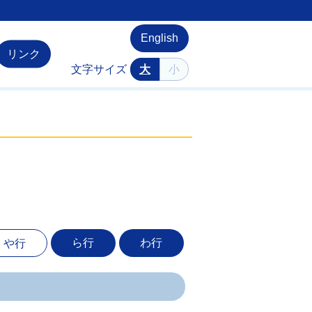
English
リンク
文字サイズ
大
小
ら行
わ行
や行