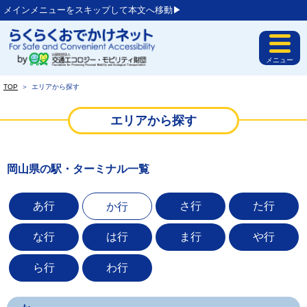
メインメニューをスキップして本文へ移動▶︎
メニュー
TOP
＞
エリアから探す
エリアから探す
岡山県の駅・ターミナル一覧
あ行
さ行
た行
か行
な行
は行
ま行
や行
ら行
わ行