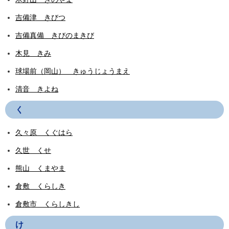
吉備津 きびつ
吉備真備 きびのまきび
木見 きみ
球場前（岡山） きゅうじょうまえ
清音 きよね
く
久々原 くぐはら
久世 くせ
熊山 くまやま
倉敷 くらしき
倉敷市 くらしきし
け