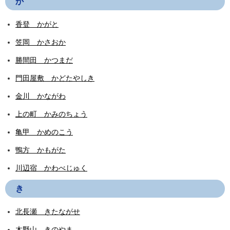
か
香登 かがと
笠岡 かさおか
勝間田 かつまだ
門田屋敷 かどたやしき
金川 かながわ
上の町 かみのちょう
亀甲 かめのこう
鴨方 かもがた
川辺宿 かわべじゅく
き
北長瀬 きたながせ
木野山 きのやま