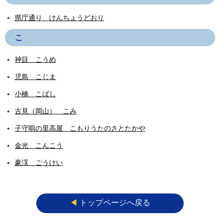
県庁通り けんちょうどおり
こ
神目 こうめ
児島 こじま
小橋 こばし
古見（岡山） こみ
子守唄の里高屋 こもりうたのさとたかや
金光 こんこう
豪渓 ごうけい
◀︎
トップページへ戻る