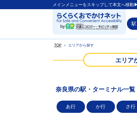
メインメニューをスキップして本文へ移動▶
駅
TOP
＞
エリアから探す
エリア
奈良県の駅・ターミナル一覧
あ行
か行
さ行