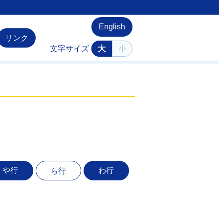
English
リンク
文字サイズ
大
小
や行
わ行
ら行