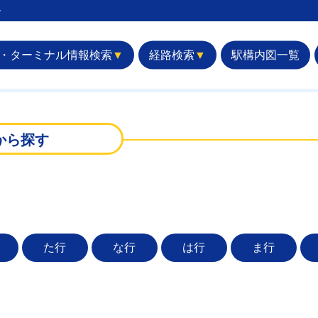
︎
・ターミナル情報検索
▼
経路検索
▼
駅構内図一覧
から探す
た行
な行
は行
ま行