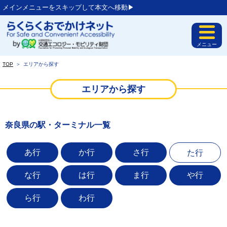
メインメニューをスキップして本文へ移動▶︎
メニュー
TOP
＞
エリアから探す
エリアから探す
奈良県の駅・ターミナル一覧
あ行
か行
さ行
た行
な行
は行
ま行
や行
ら行
わ行