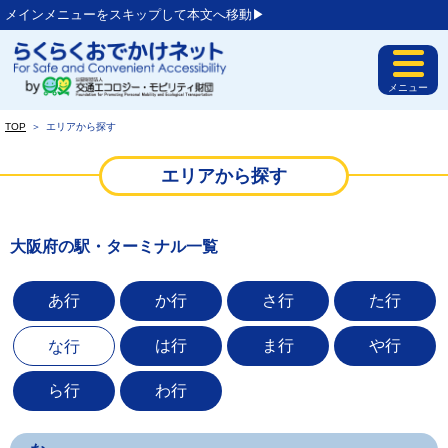
メインメニューをスキップして本文へ移動▶︎
メニュー
TOP
＞
エリアから探す
エリアから探す
大阪府の駅・ターミナル一覧
あ行
か行
さ行
た行
は行
ま行
や行
な行
ら行
わ行