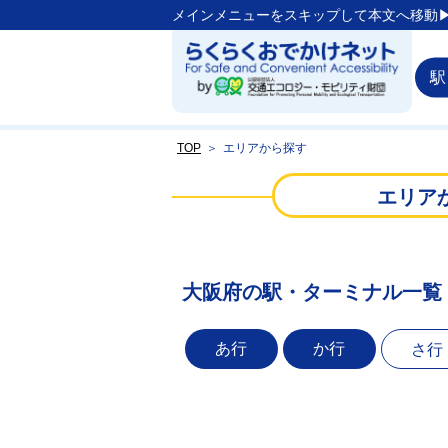
メインメニューをスキップして本文へ移動▶
駅
TOP
＞
エリアから探す
エリア
大阪府の駅・ターミナル一覧
あ行
か行
さ行