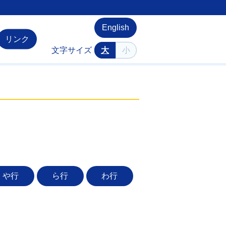
English
リンク
文字サイズ
大
小
や行
ら行
わ行