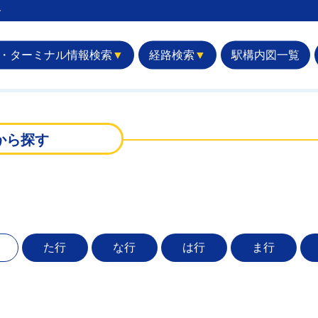
︎
・ターミナル情報検索
▼
経路検索
▼
駅構内図一覧
から探す
た行
な行
は行
ま行