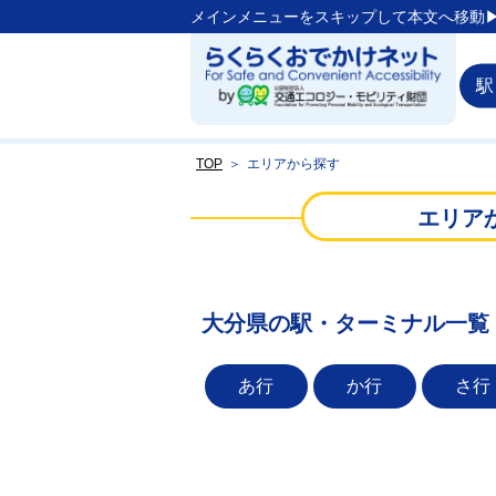
メインメニューをスキップして本文へ移動▶
駅
TOP
＞
エリアから探す
エリア
大分県の駅・ターミナル一覧
あ行
か行
さ行