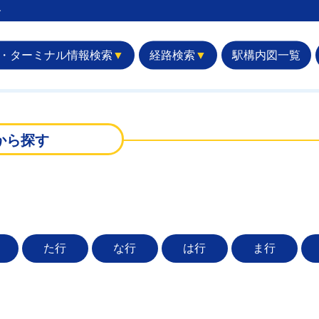
︎
・ターミナル情報検索
▼
経路検索
▼
駅構内図一覧
から探す
た行
な行
は行
ま行