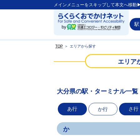
メインメニューをスキップして本文へ移動▶
駅
TOP
＞
エリアから探す
エリア
大分県の駅・ターミナル一覧
あ行
さ行
か行
か