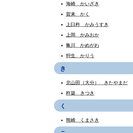
海崎 かいざき
賀来 かく
上臼杵 かみうすき
上岡 かみおか
亀川 かめがわ
狩生 かりう
き
北山田（大分） きたやまだ
杵築 きつき
く
熊崎 くまさき