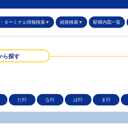
︎
・ターミナル情報検索
▼
経路検索
▼
駅構内図一覧
から探す
た行
な行
は行
ま行