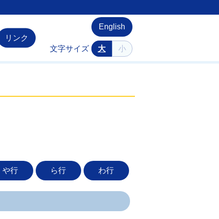
English
リンク
文字サイズ
大
小
や行
ら行
わ行