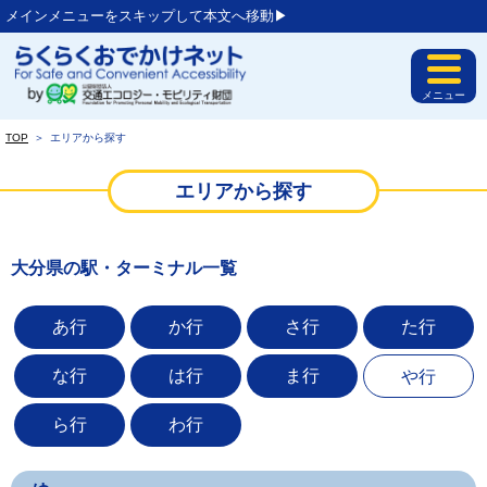
メインメニューをスキップして本文へ移動▶︎
メニュー
TOP
＞
エリアから探す
エリアから探す
大分県の駅・ターミナル一覧
あ行
か行
さ行
た行
な行
は行
ま行
や行
ら行
わ行