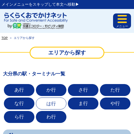
メインメニューをスキップして本文へ移動▶︎
メニュー
TOP
＞
エリアから探す
エリアから探す
大分県の駅・ターミナル一覧
あ行
か行
さ行
た行
な行
ま行
や行
は行
ら行
わ行