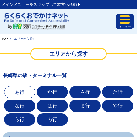
メインメニューをスキップして本文へ移動▶︎
メニュー
TOP
＞
エリアから探す
エリアから探す
長崎県の駅・ターミナル一覧
か行
さ行
た行
あ行
な行
は行
ま行
や行
ら行
わ行