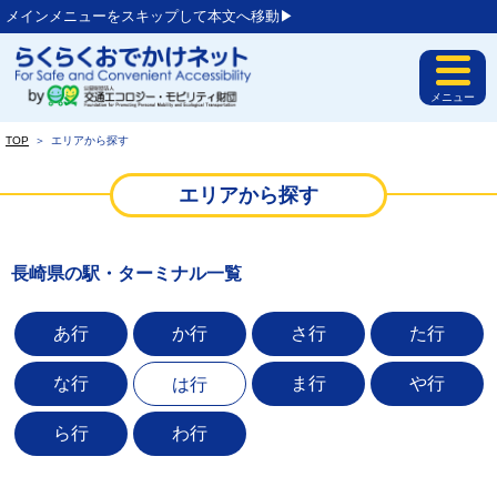
メインメニューをスキップして本文へ移動▶︎
メニュー
TOP
＞
エリアから探す
エリアから探す
長崎県の駅・ターミナル一覧
あ行
か行
さ行
た行
な行
ま行
や行
は行
ら行
わ行