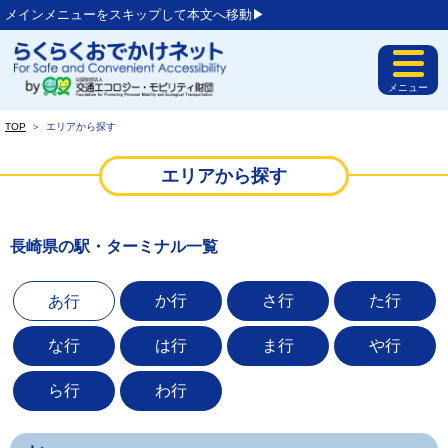
メインメニューをスキップして本文へ移動▶︎
メニュー
TOP
＞
エリアから探す
エリアから探す
長崎県の駅・ターミナル一覧
か行
さ行
た行
あ行
な行
は行
ま行
や行
ら行
わ行