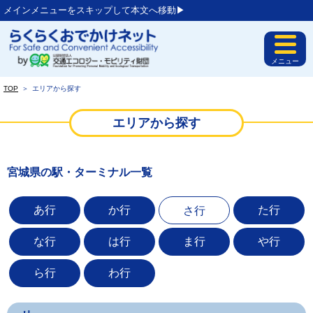
メインメニューをスキップして本文へ移動▶︎
メニュー
TOP
＞
エリアから探す
エリアから探す
宮城県の駅・ターミナル一覧
あ行
か行
た行
さ行
な行
は行
ま行
や行
ら行
わ行