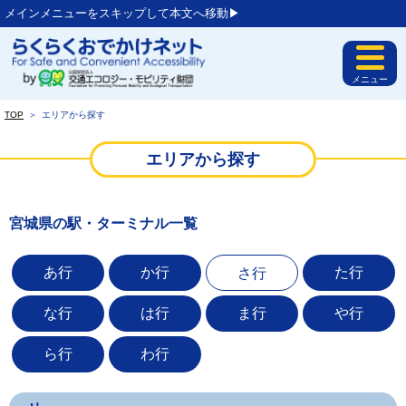
メインメニューをスキップして本文へ移動▶︎
メニュー
TOP
＞
エリアから探す
エリアから探す
宮城県の駅・ターミナル一覧
あ行
か行
た行
さ行
な行
は行
ま行
や行
ら行
わ行