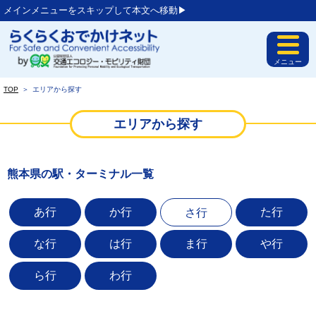
メインメニューをスキップして本文へ移動▶︎
メニュー
TOP
＞
エリアから探す
エリアから探す
熊本県の駅・ターミナル一覧
あ行
か行
た行
さ行
な行
は行
ま行
や行
ら行
わ行